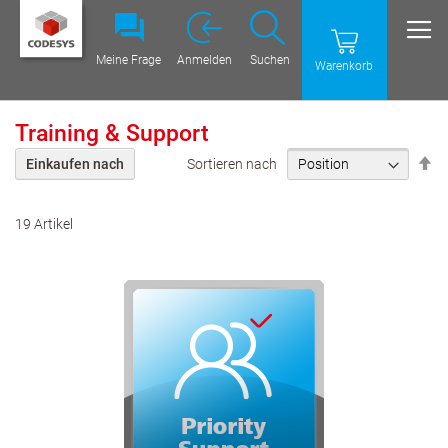
Meine Frage
Anmelden
Suchen
Warenkorb
Training & Support
Ab
Sortieren nach
Einkaufen nach
Re
ei
19
Artikel