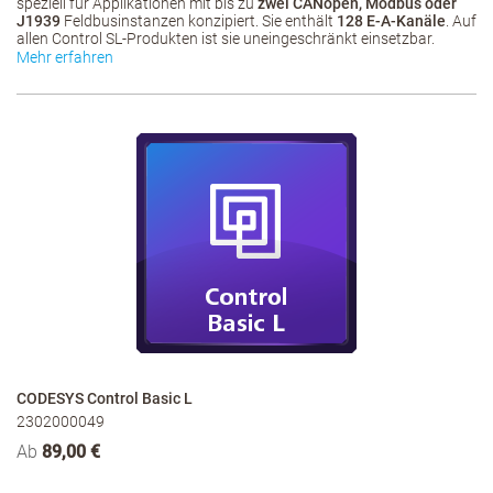
speziell für Applikationen mit bis zu
zwei CANopen, Modbus oder
J1939
Feldbusinstanzen konzipiert. Sie enthält
128 E-A-Kanäle
. Auf
allen Control SL-Produkten ist sie uneingeschränkt einsetzbar.
Mehr erfahren
CODESYS Control Basic L
2302000049
Ab
89,00 €