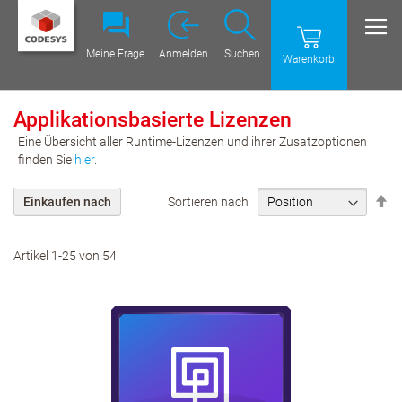
Meine Frage
Anmelden
Suchen
Warenkorb
Applikationsbasierte Lizenzen
Eine Übersicht aller Runtime-Lizenzen und ihrer Zusatzoptionen
finden Sie
hier
.
Ab
Sortieren nach
Einkaufen nach
Re
ei
Artikel
1
-
25
von
54