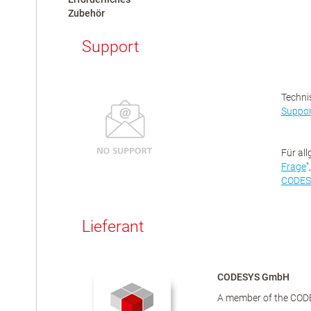
Zubehör
Support
Techni
Suppor
Für al
Frage
"
CODES
Lieferant
CODESYS GmbH
A member of the COD