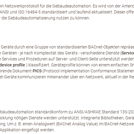
ein Netzwerkprotokoll für die Gebäudeautomation. Es wird von der America
SI und ISO 16484-5 standardisiert und laufend aktualisiert. Dieser of
ür die Gebäudeautomatisierung nutzen zu können.
 Geräte durch eine Gruppe von standardisierten BACnet-Objekten repräsent
 Geräten - je nach Komplexität des Geräts - verschiedene Dienste (
Servic
lche Services und Prozeduren auf Server- und Client-Seite unterstützt w
device profile
) klassifiziert. Geräteprofile können von einem einfachen S
ehörende Dokument
PICS
(Protocol Implementation Conformance Statement) 
Geräte kommunizieren miteinander über ein Netzwerk, aktuell in der Reg
 Gebäudeautomation standardkonform zu ANSI/ASHRAE Standard 135-2020
wicklung nötigen Dienste werden unterstützt. Integrierte Bibliotheken, Ger
ng. Um z. B. einen Analogwert (BACnet Analog Value) im BACnet-Netzwerk
pplikation eingefügt werden.