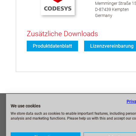
Memminger Straße 1
D-87439 Kempten
Germany
Zusätzliche Downloads
Produktdatenblatt
Lizenzvereinbarung
Priv
Impressum
Häufige Frag
We use cookies
Datenschutzerklärung
Security Mel
We store data such as cookies to enable important features, including person
analysis and marketing functions. Please help us with this and accept our co
Allgemeine Geschäftsbedingungen (AGB)
Kontakt / Mei
Liefer- und Zahlungsbedingungen
CODESYS Gr