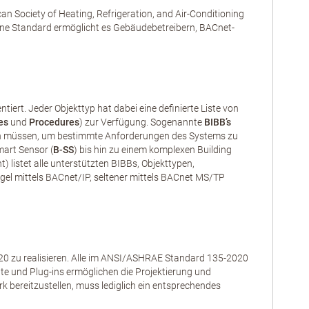
n Society of Heating, Refrigeration, and Air-Conditioning
fene Standard ermöglicht es Gebäudebetreibern, BACnet-
iert. Jeder Objekttyp hat dabei eine definierte Liste von
es
und
Procedures
) zur Verfügung. Sogenannte
BIBB’s
erden müssen, um bestimmte Anforderungen des Systems zu
mart Sensor (
B-SS
) bis hin zu einem komplexen Building
listet alle unterstützten BIBBs, Objekttypen,
el mittels BACnet/IP, seltener mittels BACnet MS/TP
 zu realisieren. Alle im ANSI/ASHRAE Standard 135-2020
äte und Plug-ins ermöglichen die Projektierung und
 bereitzustellen, muss lediglich ein entsprechendes