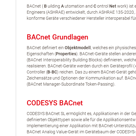
BACnet (
B
uilding
A
utomation and
C
ontrol
Net
work) ist 
Engineers (ASHRAE) entwickelt, durch ASHRAE 135-2020, AN
konforme Geräte verschiedener Hersteller interoperabel f
BACnet Grundlagen
BACnet definiert ein
Objektmodell
, welches ein physisches
Eigenschaften (
Properties
). BACnet-Geräte stellen anderen
(BACnet Interoperability Building Blocks) definieren, we
realisieren. BACnet-Geräte werden durch ein Geräteprofil (
Controller (
B-BC
) reichen. Das zu einem BACnet-Gerät g
Zeichensätze und Optionen der Kommunikation auf. BACnet-
(BACnet Manager-Subordinate Token-Passing).
CODESYS BACnet
CODESYS BACnet SL ermöglicht es, Applikationen in der
definierten Objekttypen sowie alle für die Applikationsent
Implementierung einer Applikation mit BACnet-Unterstützu
BACnet Analog Value-Gerät im Gerätebaum der CODESYS-A