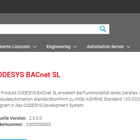
Suchen
sierte Lizenzen
Engineering
Automation Server
ODESYS BACnet SL
 Produkt CODESYS BACnet SL erweitert die Funktionalität eines Gerätes, 
äudeautomation standardkonform zu ANSI/ASHRAE Standard 135-2020 re
egriert in das CODESYS Development System.
uelle Version
2.0.0.0
ikelnummer
2303000005