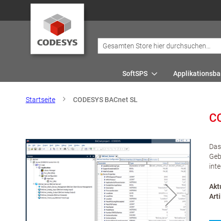
SoftSPS
Applikationsba
Startseite
CODESYS BACnet SL
C
Das
Geb
int
Akt
Art