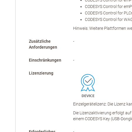
CODESYS Control for em
CODESYS Control for em
CODESYS Control for PLC
CODESYS Control for WA
Hinweis: Weitere Plattformen we
Zusätzliche
-
Anforderungen
Einschränkungen
-
Lizenzierung
Einzelgerätelizenz: Die Lizenz k
Die Lizenzaktivierung erfolgt au
einem CODESYS Key (USB-Dongle)
Erforderliches
-