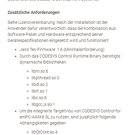
Zusätzliche Anforderungen
Siehe Lizenzvereinbarung. Nach der Installation ist der
Anwender dafür verantwortlich, dass die Kombination aus
Software-Paket und Hardware entsprechend seiner
Gerätespezifikationen eingesetzt wird und funktioniert.
Janz Tec-Firmware: 1.6 (Minimalanforderung)
Durch das CODESYS Control Runtime Binary benötigte
dynamische Bibliotheken:
libm.so.6
libpthread.so.0
libdl.so.2
librt.so.1
libc.so.6
libgcc_s.so.1
Um die integrierte TargetVisu von CODESYS Control for
emPC-AiMX6 SL zu nutzen, sind zusätzlich folgende
Abhängigkeiten gegeben:
libQtCore.so.4