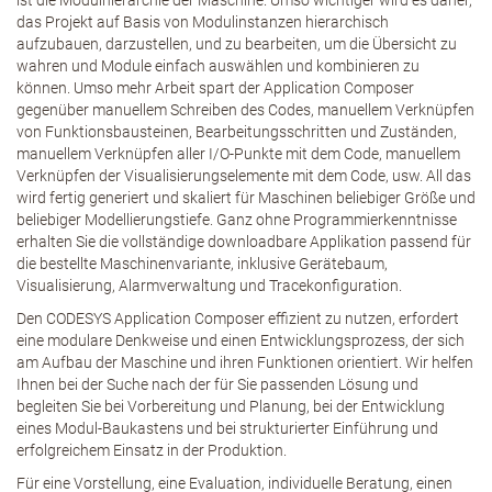
ist die Modulhierarchie der Maschine. Umso wichtiger wird es daher,
das Projekt auf Basis von Modulinstanzen hierarchisch
aufzubauen, darzustellen, und zu bearbeiten, um die Übersicht zu
wahren und Module einfach auswählen und kombinieren zu
können. Umso mehr Arbeit spart der Application Composer
gegenüber manuellem Schreiben des Codes, manuellem Verknüpfen
von Funktionsbausteinen, Bearbeitungsschritten und Zuständen,
manuellem Verknüpfen aller I/O-Punkte mit dem Code, manuellem
Verknüpfen der Visualisierungselemente mit dem Code, usw. All das
wird fertig generiert und skaliert für Maschinen beliebiger Größe und
beliebiger Modellierungstiefe. Ganz ohne Programmierkenntnisse
erhalten Sie die vollständige downloadbare Applikation passend für
die bestellte Maschinenvariante, inklusive Gerätebaum,
Visualisierung, Alarmverwaltung und Tracekonfiguration.
Den CODESYS Application Composer effizient zu nutzen, erfordert
eine modulare Denkweise und einen Entwicklungsprozess, der sich
am Aufbau der Maschine und ihren Funktionen orientiert. Wir helfen
Ihnen bei der Suche nach der für Sie passenden Lösung und
begleiten Sie bei Vorbereitung und Planung, bei der Entwicklung
eines Modul-Baukastens und bei strukturierter Einführung und
erfolgreichem Einsatz in der Produktion.
Für eine Vorstellung, eine Evaluation, individuelle Beratung, einen