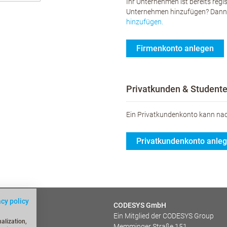
Ihr Unternehmen ist bereits reg
Unternehmen hinzufügen? Dann s
hinzufügen.
Firmenkonto anlegen
Privatkunden & Student
Ein Privatkundenkonto kann nac
Privatkundenkonto anle
acy policy
en (FAQs)
CODESYS GmbH
Ein Mitglied der CODESYS Group
dungen
alization,
Memminger Straße 151