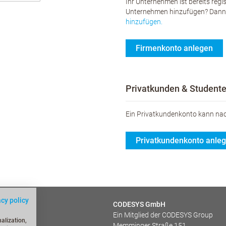
Ihr Unternehmen ist bereits reg
Unternehmen hinzufügen? Dann s
hinzufügen.
Firmenkonto anlegen
Privatkunden & Student
Ein Privatkundenkonto kann nac
Privatkundenkonto anle
acy policy
en (FAQs)
CODESYS GmbH
Ein Mitglied der CODESYS Group
dungen
alization,
Memminger Straße 151