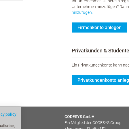
Ihr Unternehmen ist bereits reg
Unternehmen hinzufügen? Dann s
hinzufügen.
Firmenkonto anlegen
Privatkunden & Student
Ein Privatkundenkonto kann nac
Privatkundenkonto anle
acy policy
en (FAQs)
CODESYS GmbH
Ein Mitglied der CODESYS Group
dungen
alization,
Memminger Straße 151