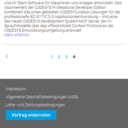
und im Team Software für Maschinen und Anlagen entwickeln. Das
Abonnement der CODESYS Professional Developer Edition
kombiniert alle unten gelisteten CODESYS Addon-Lösungen für die
professionelle IEC 611313-3 Applikationsentwicklung – inklusive
des neuen CODESYS Development System MCP Server, der KI-
Sprachmodelle über das offene Model Context Protocol an die
CODESYS Entwicklungsumgebung anbindet.
Mehr erfahren
Seite
Seite
Zurück
Seite
Seite
Seite
You're
1
2
3
4
currently
reading
page
Impressum
Allgemeine Geschäftsbedingungen (AGB)
Liefer- und Zahlungsbedingungen
Vertrag widerrufen