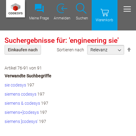
Meine Frage
Anmelden
Suchen
Warenkorb
Suchergebnisse für: 'engineering sie'
Ab
Sortieren nach
Einkaufen nach
Re
ei
Artikel
76
-
91
von
91
Verwandte Suchbegriffe
sie codesys
197
siemens codesys
197
siemens & codesys
197
siemens+]codesys
197
siemens ]codesys'
197