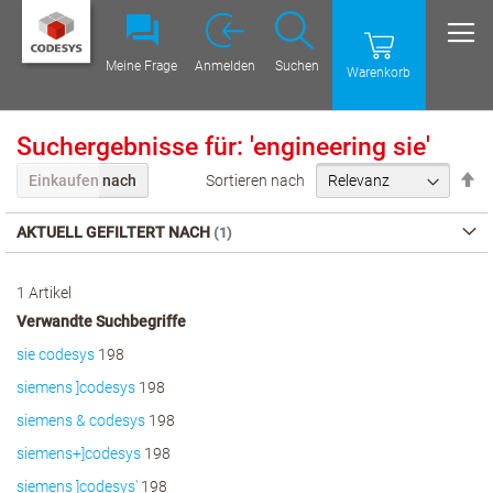
Meine Frage
Anmelden
Suchen
Warenkorb
Suchergebnisse für: 'engineering sie'
Ab
Sortieren nach
Einkaufen nach
Re
ei
AKTUELL GEFILTERT NACH
1
Artikel
Verwandte Suchbegriffe
sie codesys
198
siemens ]codesys
198
siemens & codesys
198
siemens+]codesys
198
siemens ]codesys'
198