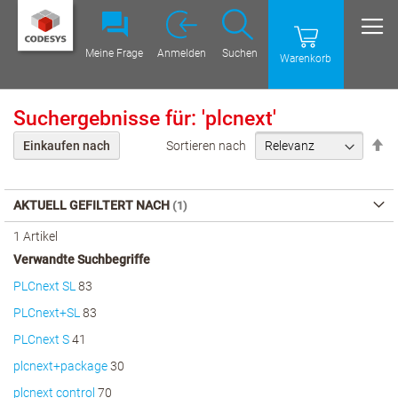
Meine Frage
Anmelden
Suchen
Warenkorb
Suchergebnisse für: 'plcnext'
Ab
Sortieren nach
Einkaufen nach
Re
ei
AKTUELL GEFILTERT NACH
1
Artikel
Verwandte Suchbegriffe
PLCnext SL
83
PLCnext+SL
83
PLCnext S
41
plcnext+package
30
plcnext control
70