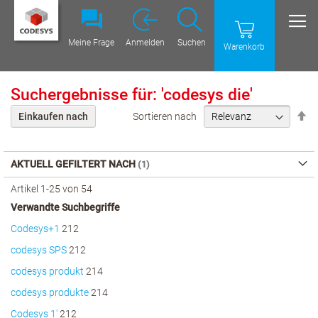
Meine Frage
Anmelden
Suchen
Warenkorb
Suchergebnisse für: 'codesys die'
Ab
Sortieren nach
Einkaufen nach
Re
ei
AKTUELL GEFILTERT NACH
Artikel
1
-
25
von
54
Verwandte Suchbegriffe
Codesys+1
212
codesys SPS
212
codesys produkt
214
codesys produkte
214
Codesys 1'
212