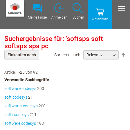
Meine Frage
Anmelden
Suchen
Warenkorb
Suchergebnisse für: 'softsps soft
softsps sps pc'
Ab
Sortieren nach
Einkaufen nach
Re
ei
Artikel
1
-
25
von
92
Verwandte Suchbegriffe
software codesys
200
soft codesys
211
software+codesys
200
soft+codesys
211
softwere codesys
198