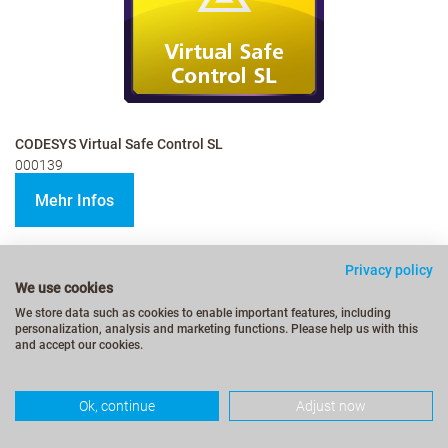
CODESYS Virtual Safe Control SL
000139
Mehr Infos
Sicherheit ohne Kompromisse: Mit CODESYS Virtual Safe Control SL
Privacy policy
erhalten Sie eine zertifizierte SIL3-Steuerung, ganz ohne spezielle
We use cookies
Hardware-Anforderungen. Installieren Sie sie auf Ihrer Commercial-
off-the-Shelf-Hardware und erleben Sie maximale Sicherheit – nur
We store data such as cookies to enable important features, including
mit CODESYS.
personalization, analysis and marketing functions. Please help us with this
Mehr erfahren
and accept our cookies.
Ok, continue
Adjust now
Seite
Sei
Wei
You're
Seite
Seite
Seite
1
2
3
4
currently
reading
page