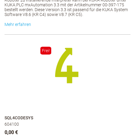
Roboter zu installierende Interpreter kann bei KUKA Roboter unter
KUKA.PLC mxAutomation 3.3 mit der Artikelnummer 00-397-175
bestellt werden. Diese Version 3.3 ist passend für die KUKA System
Software V8.6 (KR C4) sowie V8.7 (KR C5).
Mehr erfahren
Frei!
SQL4CODESYS
604100
0,00 €