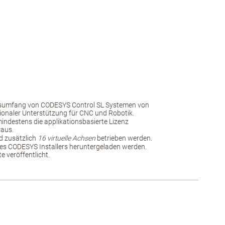
nsumfang von CODESYS Control SL Systemen von
ionaler Unterstützung für CNC und Robotik.
 mindestens die applikationsbasierte Lizenz
raus.
 zusätzlich
16 virtuelle Achsen
betrieben werden.
es CODESYS Installers heruntergeladen werden.
 veröffentlicht.