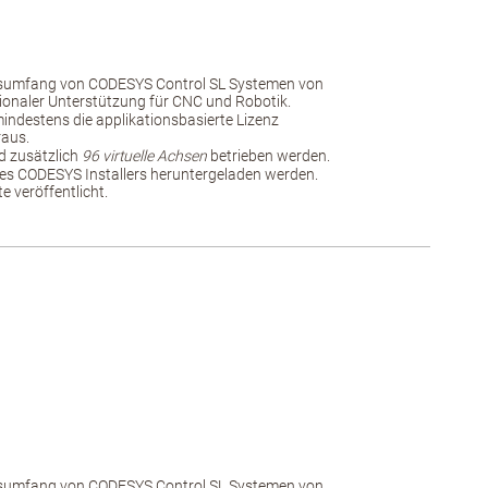
nsumfang von CODESYS Control SL Systemen von
ionaler Unterstützung für CNC und Robotik.
 mindestens die applikationsbasierte Lizenz
raus.
 zusätzlich
96 virtuelle Achsen
betrieben werden.
es CODESYS Installers heruntergeladen werden.
 veröffentlicht.
nsumfang von CODESYS Control SL Systemen von