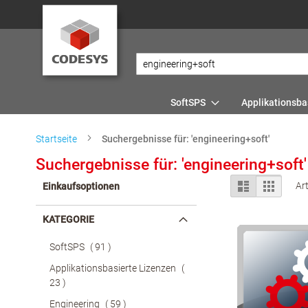
SoftSPS
Applikationsba
Startseite
Suchergebnisse für: 'engineering+soft'
Suchergebnisse für: 'engineering+soft'
Anzeigen
Liste
Tabelle
Ar
Einkaufsoptionen
als
KATEGORIE
Artikel
SoftSPS
91
Applikationsbasierte Lizenzen
Artikel
23
Artikel
Engineering
59