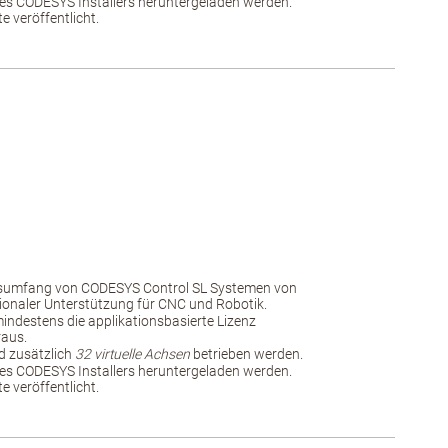
es CODESYS Installers heruntergeladen werden.
 veröffentlicht.
nsumfang von CODESYS Control SL Systemen von
ionaler Unterstützung für CNC und Robotik.
 mindestens die applikationsbasierte Lizenz
raus.
 zusätzlich
32 virtuelle Achsen
betrieben werden.
es CODESYS Installers heruntergeladen werden.
 veröffentlicht.