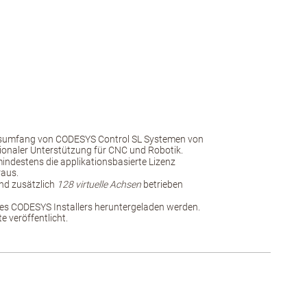
nsumfang von CODESYS Control SL Systemen von
ionaler Unterstützung für CNC und Robotik.
 mindestens die applikationsbasierte Lizenz
raus.
nd zusätzlich
128 virtuelle Achsen
betrieben
es CODESYS Installers heruntergeladen werden.
 veröffentlicht.