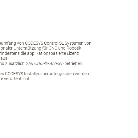
nsumfang von CODESYS Control SL Systemen von
ionaler Unterstützung für CNC und Robotik.
 mindestens die applikationsbasierte Lizenz
raus.
nd zusätzlich
256 virtuelle Achsen
betrieben
es CODESYS Installers heruntergeladen werden.
 veröffentlicht.