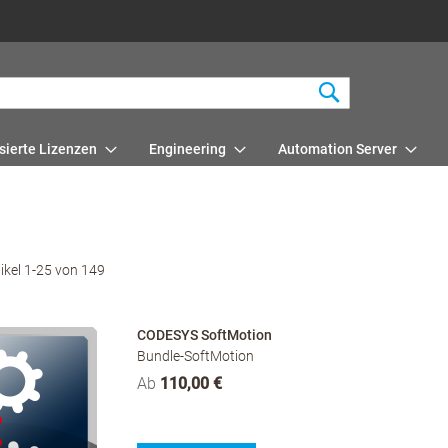
Suchen
sierte Lizenzen
Engineering
Automation Server
tikel
1
-
25
von
149
CODESYS SoftMotion
Bundle-SoftMotion
Ab
110,00 €